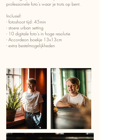
professionele foto’s waar je trots op bent.
Inclusief:
- fotoshoot tijd: 45min
- stoere urban setting
- 10 digitale foto’s in hoge resolutie
- Accordeon boekje 13x13cm
- extra bestelmogelijkheden