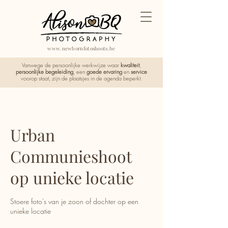
www.newbornfotoshoots.be
Vanwege de persoonlijke werkwijze waar
kwaliteit
,
persoonlijke begeleiding
, een
goede ervaring
en
service
voorop staat, zijn de plaatsjes in de agenda beperkt.
Urban
Communieshoot
op unieke locatie
Stoere foto's van je zoon of dochter op een
unieke locatie