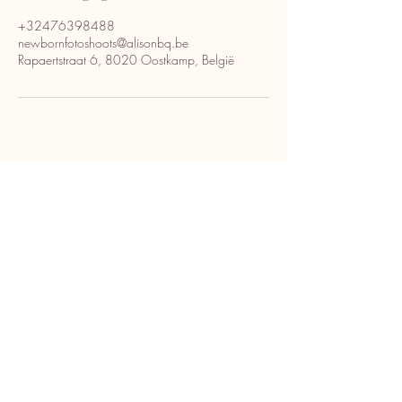
+32476398488
newbornfotoshoots@alisonbq.be
Rapaertstraat 6, 8020 Oostkamp, België
www.newbornfotoshoots.be
AlisonBQphotography B.V
Rapaertstraat 6 8020 Oostkamp (Hertsberge)
+32 476 398 488
-
newbornfotoshoots@alisonbq.be
BTW: BE0779437362 - ING: BE54363217741697
HOME
ALISON BECU
INVESTERING