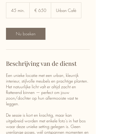
650
euro
45 min.
4
€ 650
Urban Café
5
m
i
n
Nu boeken
.
Beschrijving van de dienst
Een unieke locatie met een urban, kleurrijk
interieur, stijlvolle meubels en prachtige planten.
Het natuurlijke licht valt er altijd zacht en
flatterend binnen — perfect om jouw
zoon/dochter op hun allermooiste vast te
leggen.
De sessie is kort en krachtig, maar kan
uitgebreid worden met enkele foto's in het bos
waar deze unieke setting gelegen is. Geen
urenlange poses, wél ontspannen momenten en