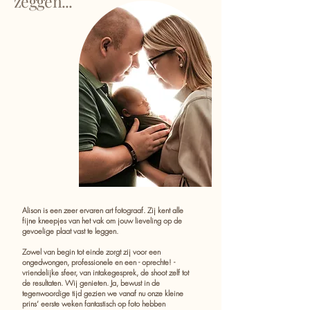
zeggen...
Alison is een zeer ervaren art fotograaf. Zij kent alle
fijne kneepjes van het vak om jouw lieveling op de
gevoelige plaat vast te leggen.
Zowel van begin tot einde zorgt zij voor een
ongedwongen, professionele en een - oprechte! -
vriendelijke sfeer, van intakegesprek, de shoot zelf tot
de resultaten. Wij genieten. Ja, bewust in de
tegenwoordige tijd gezien we vanaf nu onze kleine
prins’ eerste weken fantastisch op foto hebben