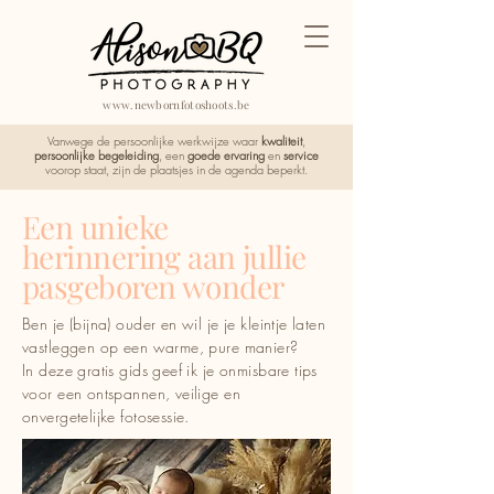
www.newbornfotoshoots.be
Vanwege de persoonlijke werkwijze waar
kwaliteit
,
persoonlijke begeleiding
, een
goede ervaring
en
service
voorop staat, zijn de plaatsjes in de agenda beperkt.
Een unieke
herinnering aan jullie
pasgeboren wonder
Ben je (bijna) ouder en wil je je kleintje laten
vastleggen op een warme, pure manier?
In deze gratis gids geef ik je onmisbare tips
voor een ontspannen, veilige en
onvergetelijke fotosessie.