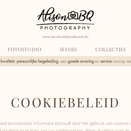
www.newbornfotoshoots.be
FOTOSTUDIO
SESSIES
COLLECTIES
r
kwaliteit
,
persoonlijke begeleiding
, een
goede ervaring
en
service
voorop staa
COOKIEBELEID
eld persoonlijke informatie bijhoudt door het gebruik van cookies o
it duidelijk te maken aan uw sitebezoekers. Wees duidelijk over de t