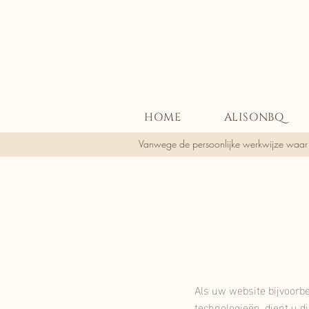
HOME
ALISONBQ
Vanwege de persoonlijke werkwijze waa
Als uw website bijvoorbe
technologieën, dient u d