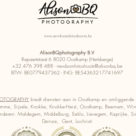
www.newbornfotoshoots.be
AlisonBQphotography B.V
Rapaertstraat 6 8020 Oostkamp (Hertsberge)
+32 476 398 488 -
newbornfotoshoots@alisonbq.be
BTW: BE0779437362 - ING: BE54363217741697
HOTOGRAPHY
biedt diensten aan in Oostkamp en omliggende 
mme, Sijsele, Knokke, Knokke-Heist, Oostkamp, Beernem, Win
anderen: Maldegem, Middelburg, Eeklo, Lievegem, Kaprijke, Sint
Deinze, Gent, Lochristi