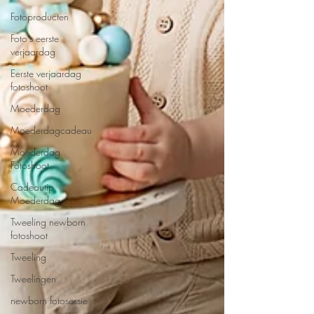
Fotoproducten
Foto's eerste
verjaardag
Eerste verjaardag
fotoshoot
Moederdag
Moederdagcadeau
Moederdag
Fotoshoot
Cadeautip
Moederdag
Tweeling newborn
fotoshoot
Tweeling
Tweelingen
newborn fotosessie