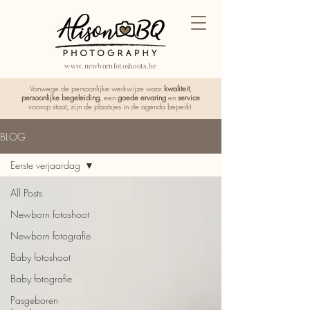
www.newbornfotoshoots.be
Vanwege de persoonlijke werkwijze waar
kwaliteit
,
persoonlijke begeleiding
, een
goede ervaring
en
service
voorop staat, zijn de plaatsjes in de agenda beperkt.
BLOG
Eerste verjaardag
All Posts
Newborn fotoshoot
Newborn fotografie
Baby fotoshoot
Baby fotografie
Pasgeboren