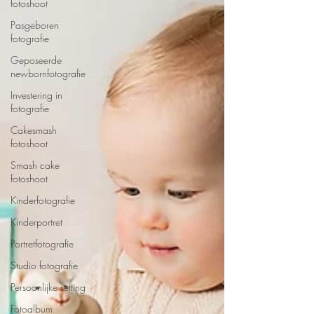
fotoshoot
Pasgeboren
fotografie
Geposeerde
newbornfotografie
Investering in
fotografie
Cakesmash
fotoshoot
Smash cake
fotoshoot
Kinderfotografie
Kinderportret
Portretfotografie
Studio fotografie
Persoonlijke setting
Fotoalbum