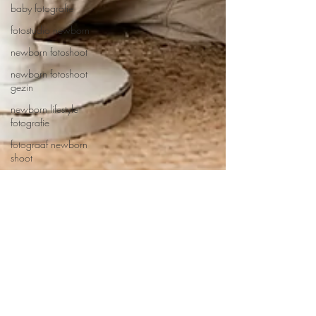
baby fotografie
fotostudio newborn
newborn fotoshoot
newborn fotoshoot
gezin
newborn lifestyle
fotografie
fotograaf newborn
shoot
newborn foto baby
newborn fotografie
newborn fotograaf
cakesmash
Peuter
Eerste verjaardag
Alison Becu